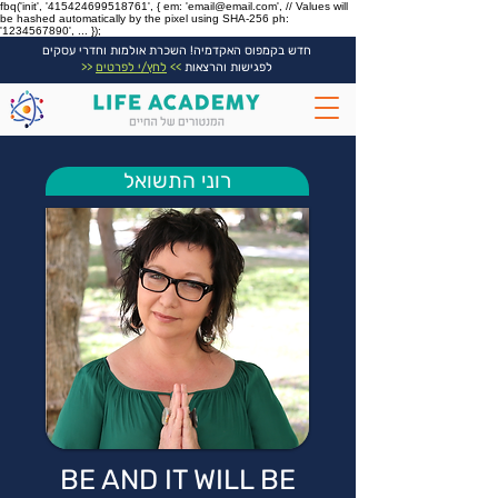
fbq('init', '415424699518761', { em: 'email@email.com', // Values will
be hashed automatically by the pixel using SHA-256 ph:
'1234567890', ... });
חדש בקמפוס האקדמיה! השכרת אולמות וחדרי עסקים
לפגישות והרצאות
>>
לחץ/י לפרטים
<<
רוני התשואל
BE AND IT WILL BE