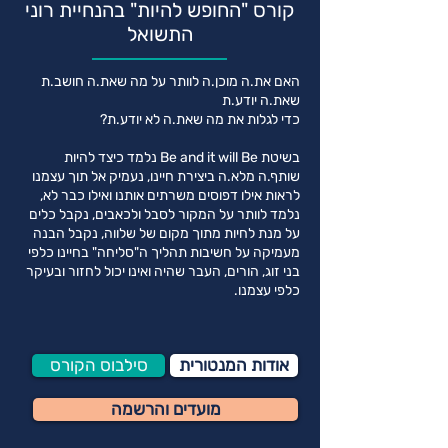
קורס "החופש להיות" בהנחיית רוני
התשואל
האם את.ה מוכן.ה לוותר על מה שאת.ה חושב.ת
שאת.ה יודע.ת
כדי לגלות את מה שאת.ה לא יודע.ת?
בשיטת Be and it will Be נלמד כיצד להיות
שותף.ה מלא.ה ביצירת חיינו, נעמיק אל תוך עצמנו
לראות אילו דפוסים משרתים אותנו ואילו כבר לא,
נלמד לוותר על המקור לסבל ולכאבים, נקבל כלים
על מנת לחיות מתוך מקום של שלווה, נקבל הבנה
מעמיקה על חשיבות תהליך ה"סליחה" בחיינו כלפי
בני זוג, הורים, העבר שהיה ואינו יכול לחזור ובעיקר
כלפי עצמנו.
אודות המנטורית
סילבוס הקורס
מועדים והרשמה