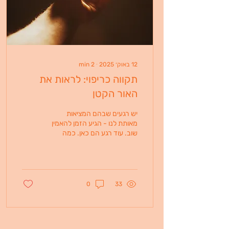
איתך" אבל אם עמוק בפנים
אתה לחוץ, עייף או...
12 באוק׳ 2025
∙
2
min
תקווה כריפוי: לראות את
האור הקטן
יש רגעים שבהם המציאות
מאותת לנו - הגיע הזמן להאמין
שוב. עוד רגע הם כאן. כמה
חיכינו, כמה התפללנו,
שחטופים יחזרו. וביחד עם זה
מרגישים את...
0
33