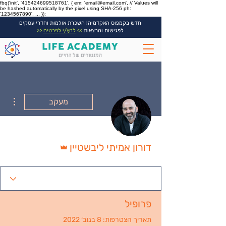
fbq('init', '415424699518761', { em: 'email@email.com', // Values will
be hashed automatically by the pixel using SHA-256 ph:
'1234567890', ... });
חדש בקמפוס האקדמיה! השכרת אולמות וחדרי עסקים
לפגישות והרצאות
>>
לחץ/י לפרטים
<<
ions
מעקב
אדמין
דורון אמיתי ליבשטיין
פרופיל
תאריך הצטרפות: 8 בנוב׳ 2022