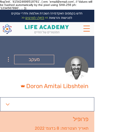
fbq('init', '415424699518761', { em: 'email@email.com', // Values will
be hashed automatically by the pixel using SHA-256 ph:
'1234567890', ... });
חדש בקמפוס האקדמיה! השכרת אולמות וחדרי עסקים
לפגישות והרצאות
>>
לחץ/י לפרטים
<<
ions
מעקב
אדמין
Doron Amitai Libshtein
פרופיל
תאריך הצטרפות: 8 בדצמ׳ 2022