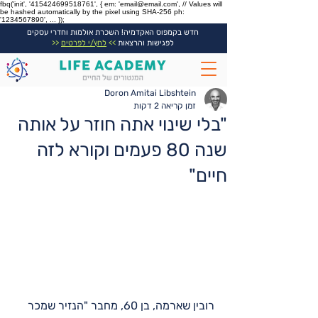
fbq('init', '415424699518761', { em: 'email@email.com', // Values will
be hashed automatically by the pixel using SHA-256 ph:
'1234567890', ... });
חדש בקמפוס האקדמיה! השכרת אולמות וחדרי עסקים
לפגישות והרצאות
>>
לחץ/י לפרטים
<<
Doron Amitai Libshtein
זמן קריאה 2 דקות
"בלי שינוי אתה חוזר על אותה
שנה 80 פעמים וקורא לזה
חיים"
רובין שארמה, בן 60, מחבר "הנזיר שמכר 