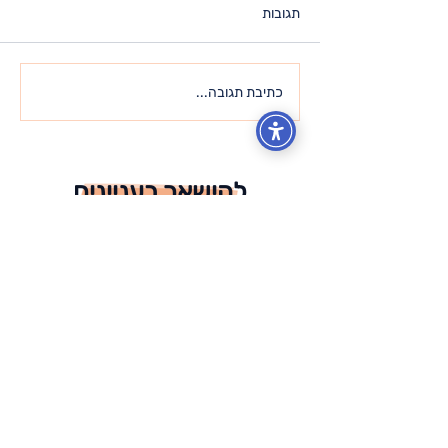
תגובות
כל מה שאתה מחפש – כבר
כתיבת תגובה...
נמצא בתוכך
להישאר בעניינים
הצטרף.י לרשימת התפוצה ותקבל.י
עדכונים בזמן אמת לתיבת הדוא"ל שלך!
אני מאשר/ת שהבנתי וקראתי את
מדיניות הפרטיות
מדיניות הפרטיות
הרשמה