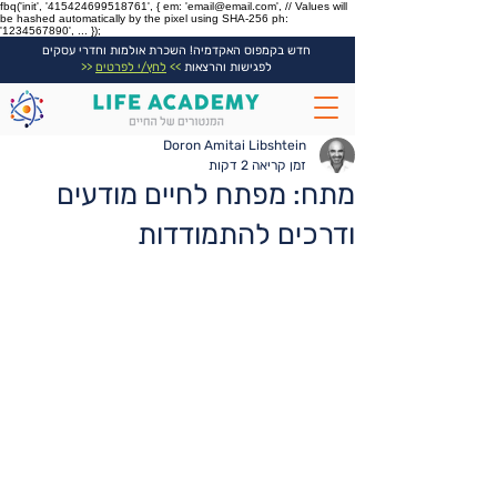
fbq('init', '415424699518761', { em: 'email@email.com', // Values will
be hashed automatically by the pixel using SHA-256 ph:
'1234567890', ... });
חדש בקמפוס האקדמיה! השכרת אולמות וחדרי עסקים
לפגישות והרצאות
>>
לחץ/י לפרטים
<<
Doron Amitai Libshtein
זמן קריאה 2 דקות
מתח: מפתח לחיים מודעים
ודרכים להתמודדות